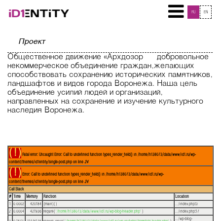
RU
EN
Проект
Общественное движение «Архдозор» — добровольное
некоммерческое объединение граждан, желающих
способствовать сохранению исторических памятников,
ландшафтов и видов города Воронежа. Наша цель –
объединение усилий людей и организаций,
направленных на сохранение и изучение культурного
наследия Воронежа.
( ! )
Fatal error: Uncaught Error: Call to undefined function types_render_field() in /home/h138073/data/www/id1.ru/wp-
content/themes/id1entity/single-post.php on line
24
( ! )
Error: Call to undefined function types_render_field() in /home/h138073/data/www/id1.ru/wp-
content/themes/id1entity/single-post.php on line
24
Call Stack
#
Time
Memory
Function
Location
1
0.0002
420184
{main}( )
.../index.php
:
0
2
0.0004
421936
require(
'/home/h138073/data/www/id1.ru/wp-blog-header.php'
)
.../index.php
:
17
.../wp-blog-