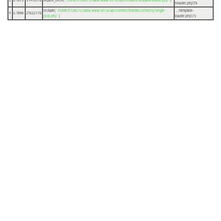
3
0.1873
21476176
require_once(
'/home/h138073/data/www/id1.ru/wp-includes/template-loader.php'
)
header.php
:
19
include(
'/home/h138073/data/www/id1.ru/wp-content/themes/id1entity/single-
.../template-
4
0.1896
21632776
post.php'
)
loader.php
:
75